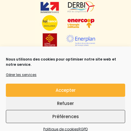
Nous utilisons des cookies pour optimiser notre site web et
notre service.
Gérer les services
Accepter
Refuser
Mentions légales
,
CGV
et Copyright ©Syrius Solar
Industry all rights reserved.
Préférences
Politique de cookies
RGPD