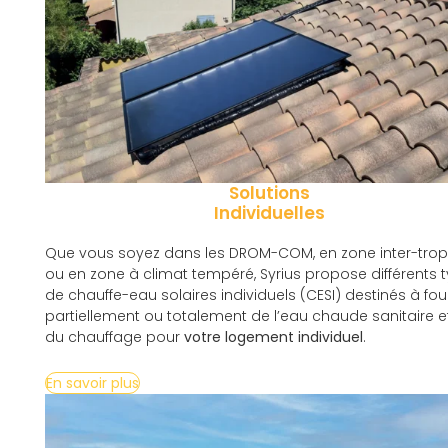
Solutions
Individuelles
Que vous soyez dans les DROM-COM, en zone
inter-trop
ou en zone à climat tempéré, Syrius propose différents 
de
chauffe-eau solaire
s
individuel
s
(CESI) destinés à fou
partiellement ou totalement de l’eau chaude sanitaire
e
du chauffage pour
votre
logement individuel
.
En savoir plus