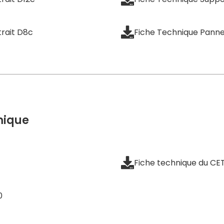
trait D8c
Fiche Technique Panne
mique
Fiche technique du CE
0