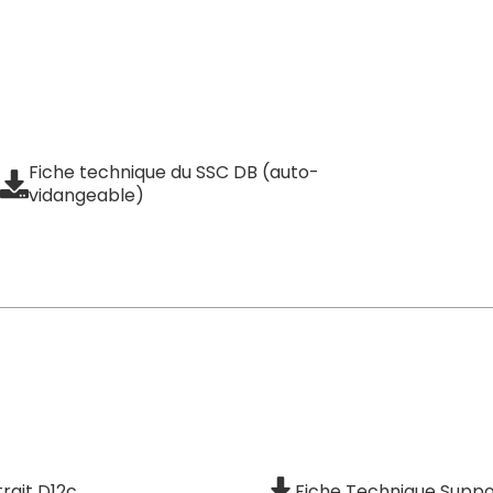
Fiche technique du SSC DB (auto-
vidangeable)
rait D12c
Fiche Technique Supp