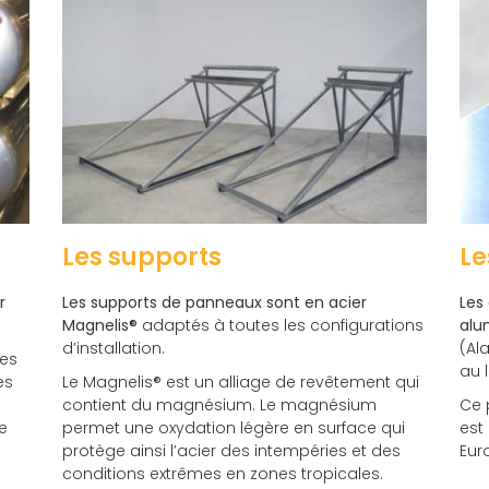
Les supports
Le
r
Les supports de panneaux sont en acier
Les
Magnelis®
adaptés à toutes les configurations
alu
d’installation.
(
Al
ées
au l
es
Le Magnelis® est un alliage de revêtement qui
contient du magnésium. Le magnésium
Ce 
e
permet une oxydation légère en surface qui
est
protège ainsi l’acier des intempéries et des
Eur
conditions extrêmes en zones tropicales.