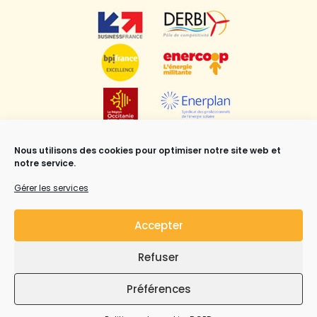
Nous utilisons des cookies pour optimiser notre site web et
notre service.
Gérer les services
Accepter
Refuser
Mentions légales
,
CGV
et Copyright ©Syrius Solar
Industry all rights reserved.
Préférences