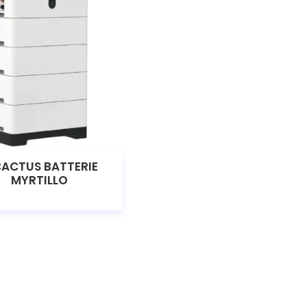
CACTUS BATTERIE
COFFRET AC MONO 32A
MYRTILLO
230V SYRIUS PVACE025