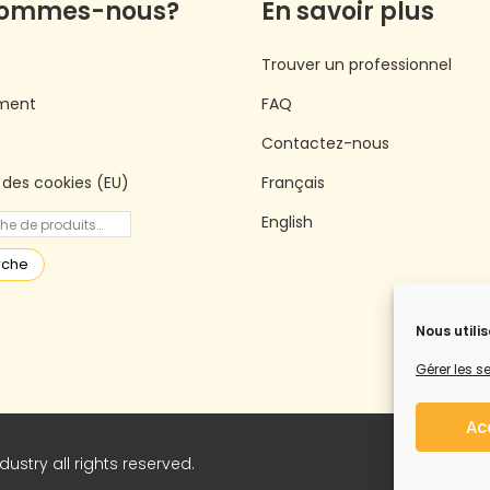
sommes-nous?
En savoir plus
Trouver un professionnel
ment
FAQ
Contactez-nous
e des cookies (EU)
Français
English
rche
Nous utili
Gérer les s
Ac
ustry all rights reserved.