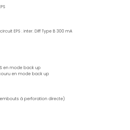
EPS
 circuit EPS : inter. Diff Type B 300 mA
 EPS en mode back up
 secouru en mode back up
à embouts à perforation directe)