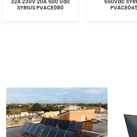
32A 230V 20A 500 Vdc
550Vdc SYR
SYRIUS PVACE080
PVACE04