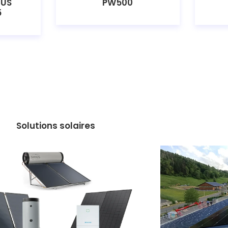
IUS
PW500
5
Solutions solaires