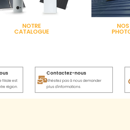
NOTRE
NOS
CATALOGUE
PHOT
vous
Contactez-nous
filiale est
N'hésitez pas à nous demander
tre région.
plus d'informations.