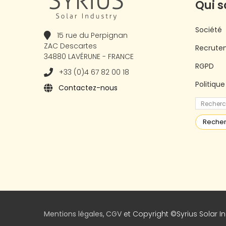
Qui 
Société
15 rue du Perpignan
ZAC Descartes
Recrute
34880 LAVÉRUNE - FRANCE
RGPD
+33 (0)4 67 82 00 18
Politiqu
Contactez-nous
Reche
Mentions légales
,
CGV
et Copyright ©Syrius Solar Ind