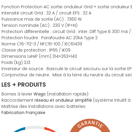
Fonction Protection AC sortie onduleur Grid + sortie onduleur 
Intensité circuit Grid : 32 A / circuit EPS : 32 A
Puissance max de sortie (AC) : 7360 W
Tension nominale (AC) : 230 V (1P+N)
Protection différentielle : circuit Grid : inter. Diff Type B 300 mA /
Protection foudre : Parafoudre AC 20kA Type 2
Norme C15-712-3 / NFC15-100 / IEC61439
Classe de protection : IP65 / IK09
Dimensions LxHxP (mm) 314×263×143
Poids (kg) 3,13
Inverseur de source : Bascule le circuit secouru sur la sortie
Conjoncteur de neutre : Mise à la terre du neutre du circuit
LES + PRODUITS
Bornes à levier
Wago
(installation rapide)
Raccordement
réseau et onduleur simplifié
(système intuitif 
Maîtrise des installations avec batteries
Fabrication Française