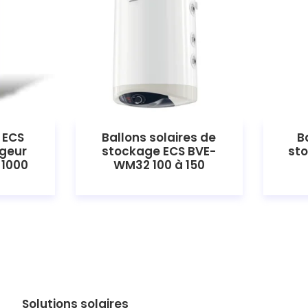
e ECS
Ballons solaires de
B
geur
stockage ECS BVE-
sto
 1000
WM32 100 à 150
Solutions solaires