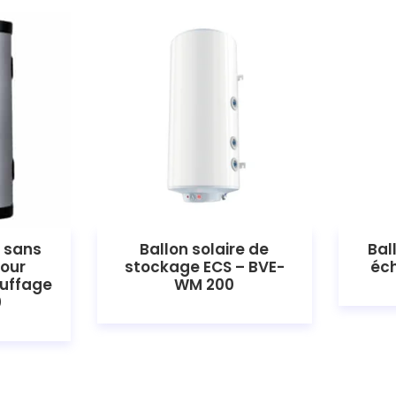
 sans
Ballon solaire de
Bal
our
stockage ECS – BVE-
éc
uffage
WM 200
0