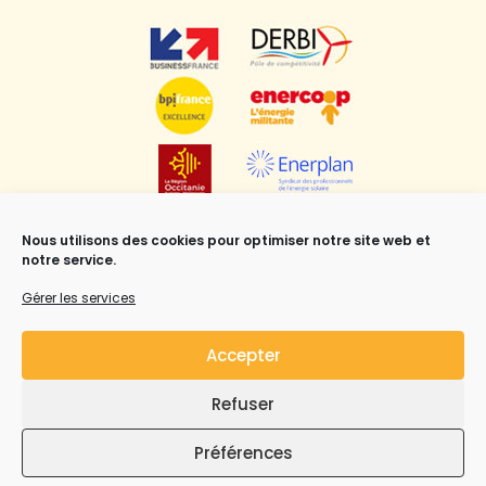
Nous utilisons des cookies pour optimiser notre site web et
notre service.
Gérer les services
Accepter
Refuser
Mentions légales
,
CGV
et Copyright ©Syrius Solar
Industry all rights reserved.
Préférences