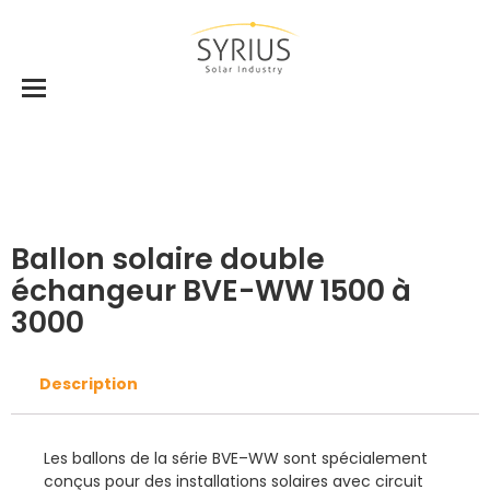
Accueil
Ballons
Ballons Eau chaude sanitaire
Ballon solaire double échangeur BVE-WW
1500 à 3000
Ballon solaire double
échangeur BVE-WW 1500 à
3000
Description
Les ballons de la série BVE–WW sont spécialement
conçus pour des installations solaires avec circuit