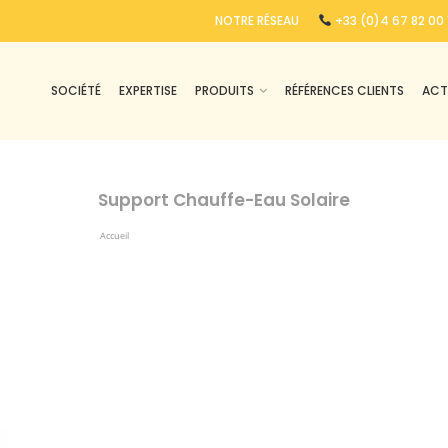
NOTRE RÉSEAU
+33 (0)4 67 82 00 
SOCIÉTÉ
EXPERTISE
PRODUITS
RÉFÉRENCES CLIENTS
ACT
Support Chauffe-Eau Solaire
Accueil
Produits Identifiés “support Chauffe-Eau Solaire”